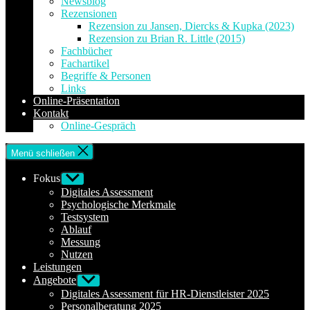
Newsblog
Rezensionen
Rezension zu Jansen, Diercks & Kupka (2023)
Rezension zu Brian R. Little (2015)
Fachbücher
Fachartikel
Begriffe & Personen
Links
Online-Präsentation
Kontakt
Online-Gespräch
Menü schließen
Fokus
Untermenü
anzeigen
Digitales Assessment
Psychologische Merkmale
Testsystem
Ablauf
Messung
Nutzen
Leistungen
Angebote
Untermenü
anzeigen
Digitales Assessment für HR-Dienstleister 2025
Personalberatung 2025