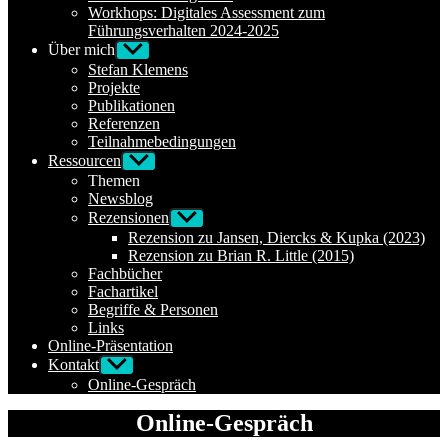
Workhops: Digitales Assessment zum
Führungsverhalten 2024-2025
Über mich
Untermenü
anzeigen
Stefan Klemens
Projekte
Publikationen
Referenzen
Teilnahmebedingungen
Ressourcen
Untermenü
anzeigen
Themen
Newsblog
Rezensionen
Untermenü
anzeigen
Rezension zu Jansen, Diercks & Kupka (2023)
Rezension zu Brian R. Little (2015)
Fachbücher
Fachartikel
Begriffe & Personen
Links
Online-Präsentation
Kontakt
Untermenü
anzeigen
Online-Gespräch
Online-Gespräch