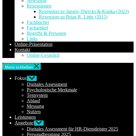
Newsblog
Rezensionen
Rezension zu Jansen, Diercks & Kupka (2023)
Rezension zu Brian R. Little (2015)
Fachbücher
Fachartikel
Begriffe & Personen
Links
Online-Präsentation
Kontakt
Online-Gespräch
Menü schließen
Fokus
Untermenü
anzeigen
Digitales Assessment
Psychologische Merkmale
Testsystem
Ablauf
Messung
Nutzen
Leistungen
Angebote
Untermenü
anzeigen
Digitales Assessment für HR-Dienstleister 2025
Personalberatung 2025