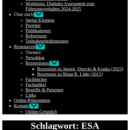
Workhops: Digitales Assessment zum
Führungsverhalten 2024-2025
Über mich
Untermenü
anzeigen
Stefan Klemens
Projekte
Publikationen
Referenzen
Teilnahmebedingungen
Ressourcen
Untermenü
anzeigen
Themen
Newsblog
Rezensionen
Untermenü
anzeigen
Rezension zu Jansen, Diercks & Kupka (2023)
Rezension zu Brian R. Little (2015)
Fachbücher
Fachartikel
Begriffe & Personen
Links
Online-Präsentation
Kontakt
Untermenü
anzeigen
Online-Gespräch
Schlagwort:
ESA