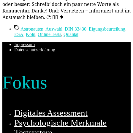
oder besser: Schreib‘ doch ein paar nette Worte als
Kommentar. Danke! Und: Vernetzen = Informiert und im
Austausch bleiben. 🙂 💁‍♂️ 🌳
Schlagwörter
Astronauten
,
Auswahl
,
DIN 33430
,
Eigungsbeurteilung
,
ESA
,
Köln
,
Online Tests
,
Qualität
Impressum
Datenschutzerklärung
Fokus
Digitales Assessment
Psychologische Merkmale
Testsystem