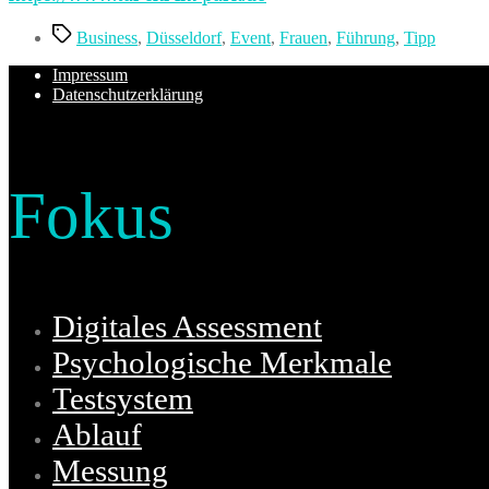
Schlagwörter
Business
,
Düsseldorf
,
Event
,
Frauen
,
Führung
,
Tipp
Impressum
Datenschutzerklärung
Fokus
Digitales Assessment
Psychologische Merkmale
Testsystem
Ablauf
Messung