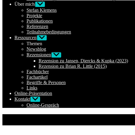
Über mich
Untermenü
anzeigen
Stefan Klemens
Projekte
Publikationen
Referenzen
Teilnahmebedingungen
Ressourcen
Untermenü
anzeigen
Themen
Newsblog
Rezensionen
Untermenü
anzeigen
Rezension zu Jansen, Diercks & Kupka (2023)
Rezension zu Brian R. Little (2015)
Fachbücher
Fachartikel
Begriffe & Personen
Links
Online-Präsentation
Kontakt
Untermenü
anzeigen
Online-Gespräch