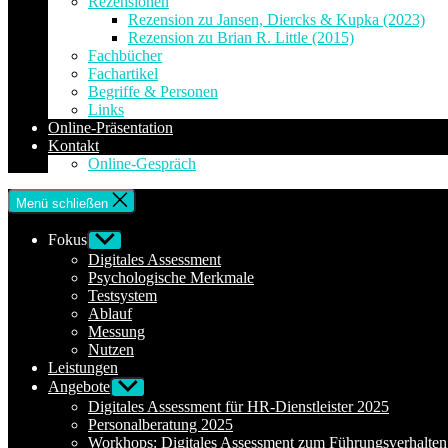
Rezensionen
Rezension zu Jansen, Diercks & Kupka (2023)
Rezension zu Brian R. Little (2015)
Fachbücher
Fachartikel
Begriffe & Personen
Links
Online-Präsentation
Kontakt
Online-Gespräch
Menü schließen
Fokus
Untermenü
anzeigen
Digitales Assessment
Psychologische Merkmale
Testsystem
Ablauf
Messung
Nutzen
Leistungen
Angebote
Untermenü
anzeigen
Digitales Assessment für HR-Dienstleister 2025
Personalberatung 2025
Workhops: Digitales Assessment zum Führungsverhalte