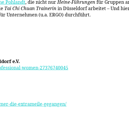
ne Pohlandt
, die nicht nur
Heine-Führungen
für Gruppen an
le
Tai Chi Chuan Trainerin
in Düsseldorf arbeitet – Und hie
 für Unternehmen (u.a. ERGO) durchführt.
orf e.V.
rofessional-women-27376740045
mmer-die-extrameile-gegangen/