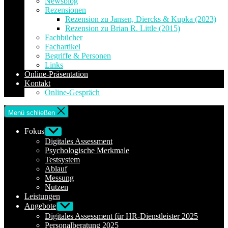
Newsblog
Rezensionen
Rezension zu Jansen, Diercks & Kupka (2023)
Rezension zu Brian R. Little (2015)
Fachbücher
Fachartikel
Begriffe & Personen
Links
Online-Präsentation
Kontakt
Online-Gespräch
Menü schließen
Fokus
Untermenü
anzeigen
Digitales Assessment
Psychologische Merkmale
Testsystem
Ablauf
Messung
Nutzen
Leistungen
Angebote
Untermenü
anzeigen
Digitales Assessment für HR-Dienstleister 2025
Personalberatung 2025