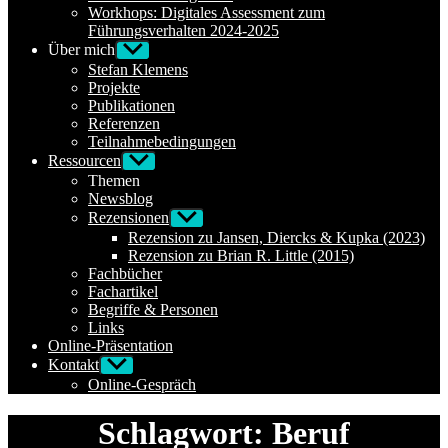
Workhops: Digitales Assessment zum
Führungsverhalten 2024-2025
Über mich
Untermenü
anzeigen
Stefan Klemens
Projekte
Publikationen
Referenzen
Teilnahmebedingungen
Ressourcen
Untermenü
anzeigen
Themen
Newsblog
Rezensionen
Untermenü
anzeigen
Rezension zu Jansen, Diercks & Kupka (2023)
Rezension zu Brian R. Little (2015)
Fachbücher
Fachartikel
Begriffe & Personen
Links
Online-Präsentation
Kontakt
Untermenü
anzeigen
Online-Gespräch
Schlagwort:
Beruf